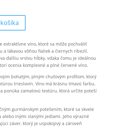
 košíka
 extraktívne víno, ktoré sa môže pochváliť
a lákavou vôňou fialiek a čiernych ríbezlí.
a ďalšiu vrstvu hĺbky, vďaka čomu je ideálnou
ktorí ocenia komplexné a plné červené víno.
svojím bohatým, plným chuťovým profilom, ktorý
ktúrou trieslovín. Víno má krásnu tmavú farbu,
, a ponúka zamatovú textúru, ktorá určite poteší
očným gurmánskym potešením, ktoré sa skvele
 alebo inými slanými jedlami. Jeho výrazné
úci záver, ktorý je uspokojivý a zároveň