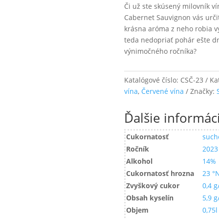
Či už ste skúsený milovník ví
Cabernet Sauvignon vás určit
krásna aróma z neho robia vy
teda nedopriať pohár ešte d
výnimočného ročníka?
Katalógové číslo:
CSČ-23
Ka
vína
,
Červené vína
Značky:
Ďalšie informác
Cukornatosť
such
Ročník
2023
Alkohol
14%
Cukornatosť hrozna
23 °
Zvyškový cukor
0,4 g/
Obsah kyselín
5,9 g/
Objem
0,75l