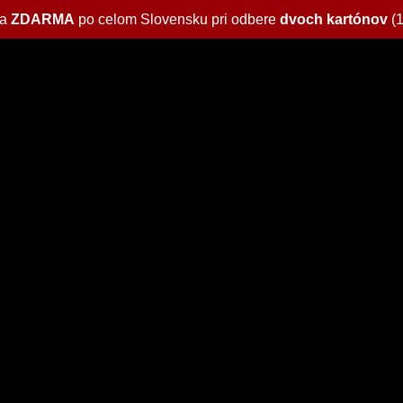
va
ZDARMA
po celom Slovensku pri odbere
dvoch kartónov
(1