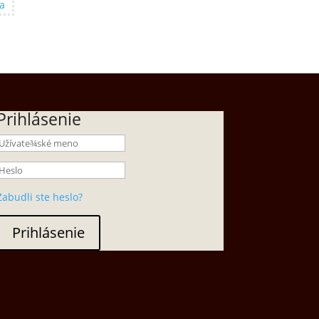
a
Prihlásenie
Zabudli ste heslo?
Prihlásenie