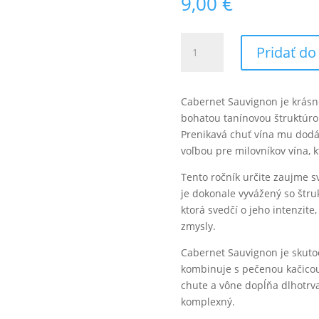
9,00
€
množstvo
Pridať do
Cabernet
Sauvignon
2023
Cabernet Sauvignon je krásne
bohatou tanínovou štruktúrou 
Prenikavá chuť vína mu dodáv
voľbou pre milovníkov vína, 
Tento ročník určite zaujme 
je dokonale vyvážený so štru
ktorá svedčí o jeho intenzite
zmysly.
Cabernet Sauvignon je skut
kombinuje s pečenou kačicou
chute a vône dopĺňa dlhotrvaj
komplexný.