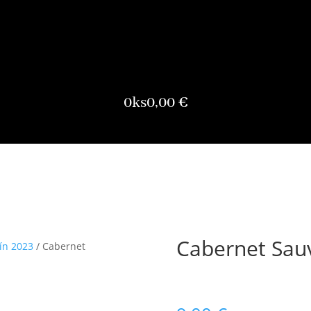
0
ks
0,00
€
Cabernet Sau
ín 2023
/ Cabernet