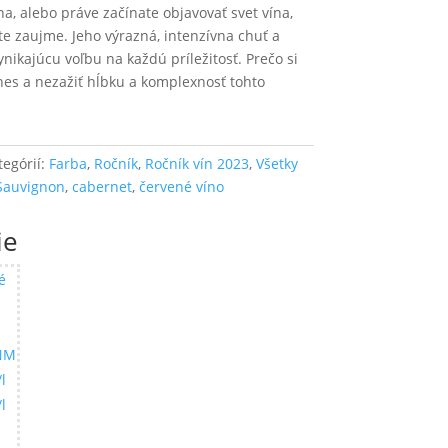
na, alebo práve začínate objavovať svet vína,
e zaujme. Jeho výrazná, intenzívna chuť a
nikajúcu voľbu na každú príležitosť. Prečo si
nes a nezažiť hĺbku a komplexnosť tohto
tegórií:
Farba
,
Ročník
,
Ročník vín 2023
,
Všetky
Sauvignon
,
cabernet
,
červené víno
ie
é
NM
l
l