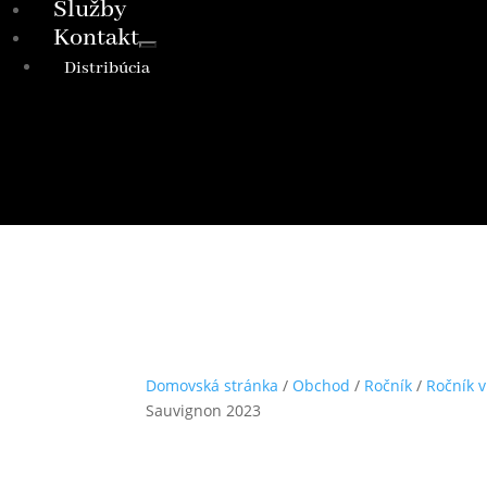
Služby
Kontakt
Distribúcia
Domovská stránka
/
Obchod
/
Ročník
/
Ročník v
Sauvignon 2023