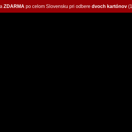
va
ZDARMA
po celom Slovensku pri odbere
dvoch kartónov
(1