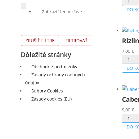
množstv
Tramín
DO K
Zobraziť len v zľave
červený
2024
Rizli
ZRUŠIŤ FILTRE
FILTROVAŤ
7,00
€
Dôležité stránky
množstv
Obchodné podmienky
Rizling
DO K
Zásady ochrany osobných
vlašský
údajov
2024
Súbory Cookies
Cabe
Zásady cookies (EU)
9,00
€
množstv
Caberne
DO K
Sauvign