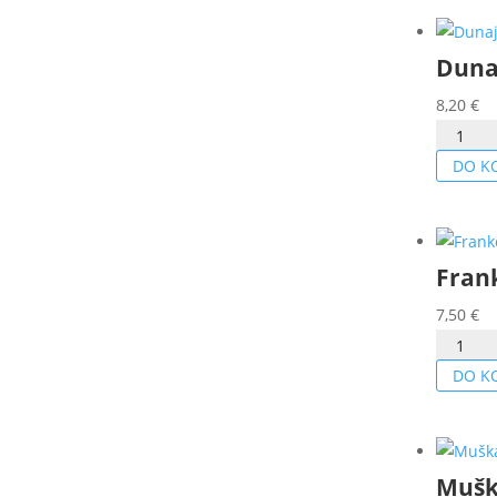
2023
Duna
8,20
€
množstv
Dunaj
DO K
2024
Fran
7,50
€
množstv
Frankov
DO K
modrá
2022
Mušk