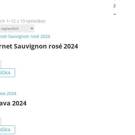
2
→
Zoradené
ch 1–12 z 19 výsledkov
podľa
najnovších
rnet Sauvignon rosé 2024
o
t
OŠÍKA
on
ava 2024
o
a
OŠÍKA