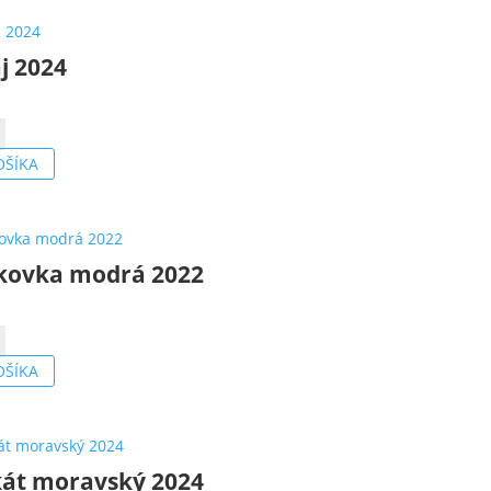
j 2024
o
OŠÍKA
kovka modrá 2022
o
ka
OŠÍKA
át moravský 2024