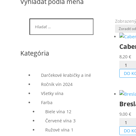
Vyhľadať podľa mena
Zobrazený
Cabe
Kategória
8,20
€
množstv
Caberne
DO K
Darčekové krabičky a iné
Sauvign
Ročník vín 2024
rosé
Všetky vína
2024
Bresl
Farba
Biele vína
12
9,00
€
Červené vína
3
množstv
Breslav
Ružové vína
1
DO K