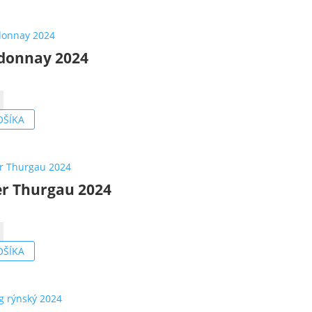
donnay 2024
o
nnay
OŠÍKA
er Thurgau 2024
o
OŠÍKA
u