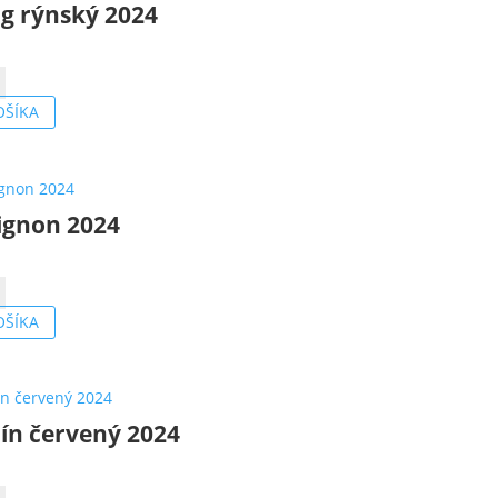
ng rýnský 2024
o
OŠÍKA
ignon 2024
o
on
OŠÍKA
ín červený 2024