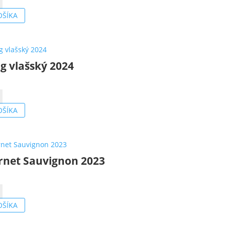
o
OŠÍKA
ng vlašský 2024
o
OŠÍKA
rnet Sauvignon 2023
o
t
OŠÍKA
on