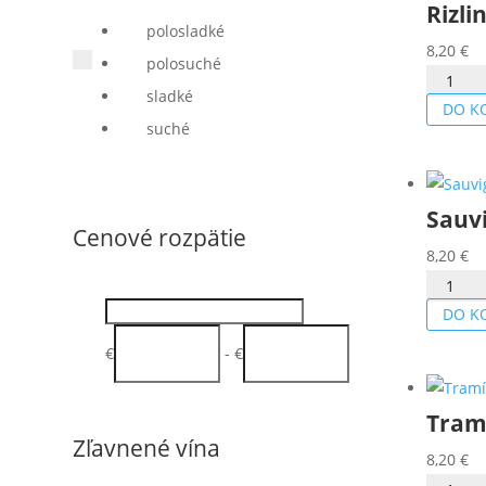
Rizli
polosladké
8,20
€
polosuché
množstv
sladké
Rizling
DO K
suché
rýnský
2024
Sauv
Cenové rozpätie
8,20
€
množstv
Sauvign
DO K
2024
€
-
€
Tram
Zľavnené vína
8,20
€