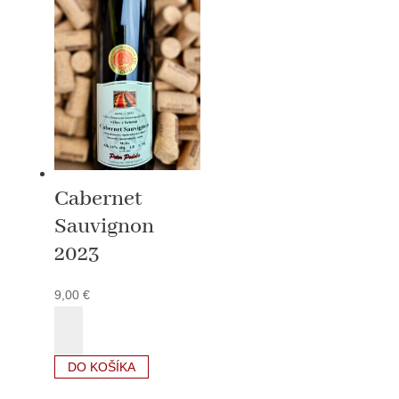
Cabernet
Sauvignon
2023
9,00
€
množstvo
Cabernet
Sauvignon
DO KOŠÍKA
2023