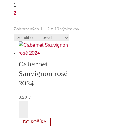
1
2
→
Zoradené
Zobrazených 1–12 z 19 výsledkov
podľa
najnovších
Cabernet
Sauvignon rosé
2024
8,20
€
množstvo
Cabernet
Sauvignon
DO KOŠÍKA
rosé