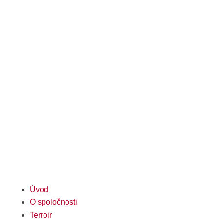
delivery icon
Doprava
ZDARMA
po celom Slovensku pri
odbere
dvoch kartónov
(12 fľiaš).
delivery icon
Úvod
O spoločnosti
Terroir