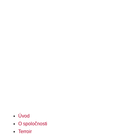
delivery icon
Doprava
ZDARMA
po celom Slovensku pri
odbere
dvoch kartónov
(12 fľiaš).
delivery icon
Úvod
O spoločnosti
Terroir