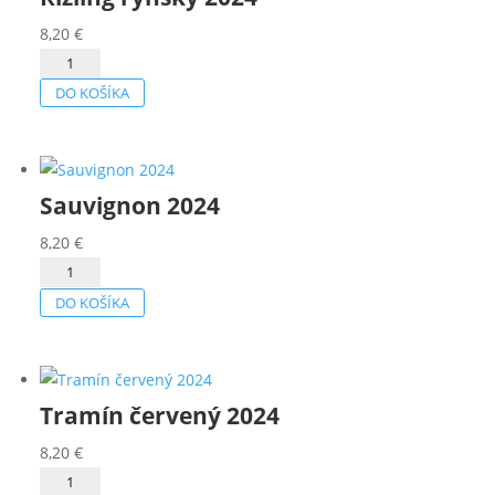
8,20
€
množstvo
Rizling
DO KOŠÍKA
rýnský
2024
Sauvignon 2024
8,20
€
množstvo
Sauvignon
DO KOŠÍKA
2024
Tramín červený 2024
8,20
€
množstvo