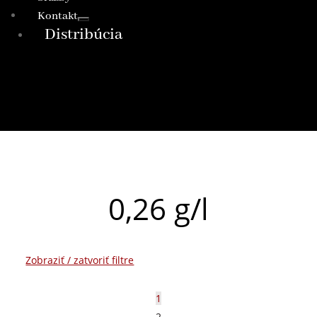
Kontakt
Distribúcia
0,26 g/l
Zobraziť / zatvoriť filtre
1
2