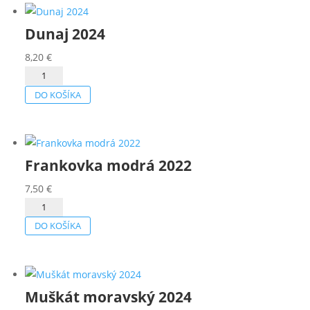
Dunaj 2024
8,20
€
množstvo
Dunaj
DO KOŠÍKA
2024
Frankovka modrá 2022
7,50
€
množstvo
Frankovka
DO KOŠÍKA
modrá
2022
Muškát moravský 2024