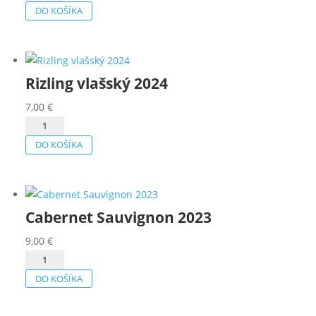
Tramín
DO KOŠÍKA
červený
2024
Rizling vlašský 2024
7,00
€
množstvo
Rizling
DO KOŠÍKA
vlašský
2024
Cabernet Sauvignon 2023
9,00
€
množstvo
Cabernet
DO KOŠÍKA
Sauvignon
2023