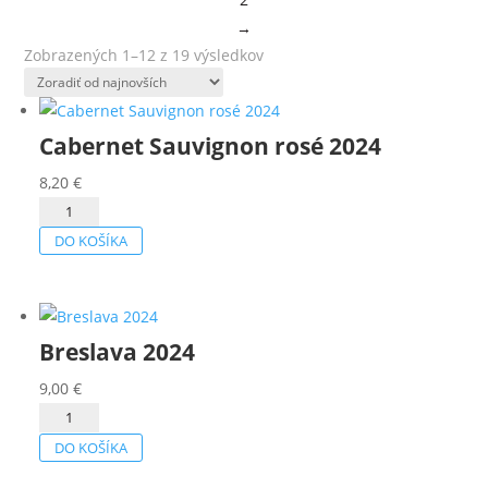
→
Zoradené
Zobrazených 1–12 z 19 výsledkov
podľa
najnovších
Cabernet Sauvignon rosé 2024
8,20
€
množstvo
Cabernet
DO KOŠÍKA
Sauvignon
rosé
2024
Breslava 2024
9,00
€
množstvo
Breslava
DO KOŠÍKA
2024