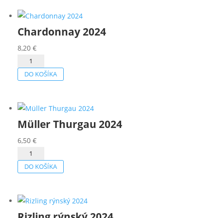
Chardonnay 2024
8,20
€
množstvo
Chardonnay
DO KOŠÍKA
2024
Müller Thurgau 2024
6,50
€
množstvo
Müller
DO KOŠÍKA
Thurgau
2024
Rizling rýnský 2024