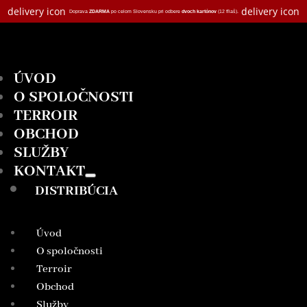
delivery icon
delivery icon
Doprava
ZDARMA
po celom Slovensku pri odbere
dvoch kartónov
(12 fľiaš).
ÚVOD
O SPOLOČNOSTI
TERROIR
OBCHOD
SLUŽBY
KONTAKT
DISTRIBÚCIA
Úvod
O spoločnosti
Terroir
Obchod
Služby